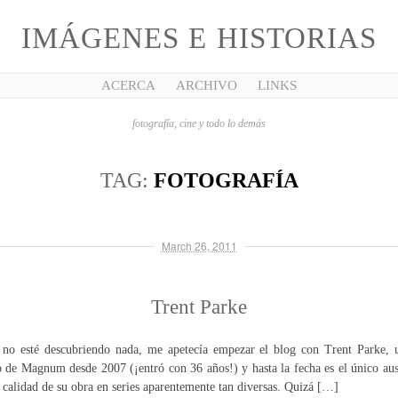
IMÁGENES E HISTORIAS
ACERCA
ARCHIVO
LINKS
fotografía, cine y todo lo demás
TAG:
FOTOGRAFÍA
March 26, 2011
Trent Parke
o esté descubriendo nada, me apetecía empezar el blog con Trent Parke, 
 de Magnum desde 2007 (¡entró con 36 años!) y hasta la fecha es el único aust
 calidad de su obra en series aparentemente tan diversas. Quizá […]