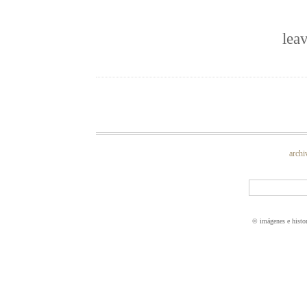
lea
archi
© imágenes e histo