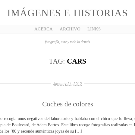
IMÁGENES E HISTORIAS
ACERCA
ARCHIVO
LINKS
fotografía, cine y todo lo demás
TAG:
CARS
January 24, 2012
Coches de colores
o recogía unos negativos del laboratorio y hablaba con el chico que lo lleva,
opia de Boulevard, de Adam Bartos. Este libro recoge fotografías realizadas en
 de los ’80 y esconde aunténticas joyas de su […]