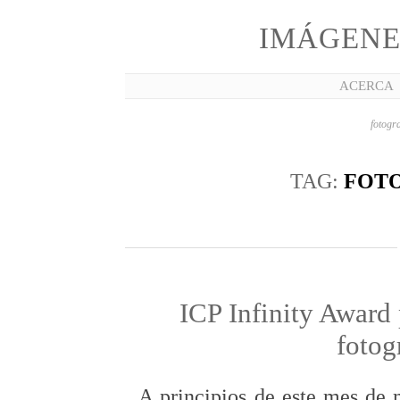
IMÁGENE
ACERCA
fotogra
TAG:
FOT
ICP Infinity Award
fotog
A principios de este mes de 