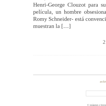
Henri-George Clouzot para su
película, un hombre obsesion
Romy Schneider- está convencid
muestran la […]
2
archi
© imágenes e histo