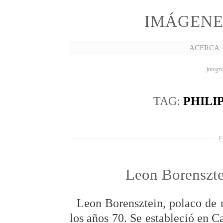
IMÁGENE
ACERCA
fotogra
TAG:
PHILI
F
Leon Borenszte
Leon Borensztein, polaco de n
los años 70. Se estableció en Ca