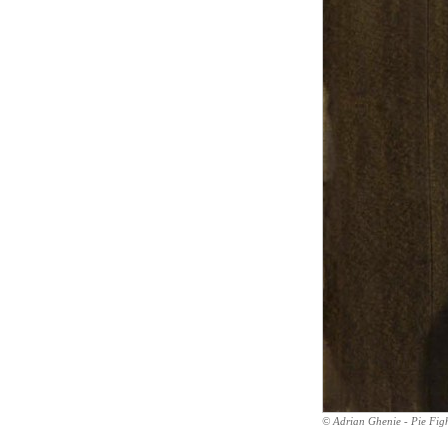
© Adrian Ghenie - Pie Figh