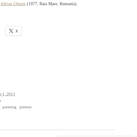
e
Adrian Ghenie
(1977, Baia Mare, Rumanía).
X
 1, 2013
a
:
painting
:
pintura