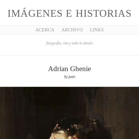
IMÁGENES E HISTORIAS
ACERCA
ARCHIVO
LINKS
fotografía, cine y todo lo demás
Adrian Ghenie
by
juan