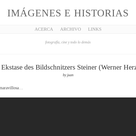
IMÁGENES E HISTORIAS
ACERCA
ARCHIVO
LINKS
fotografía, cine y todo lo demás
 Ekstase des Bildschnitzers Steiner (Werner Her
by
juan
 maravillosa…