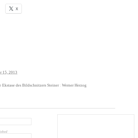
X
r 15, 2013
e Ekstase des Bildschnitzers Steiner
:
Werner Herzog
lished