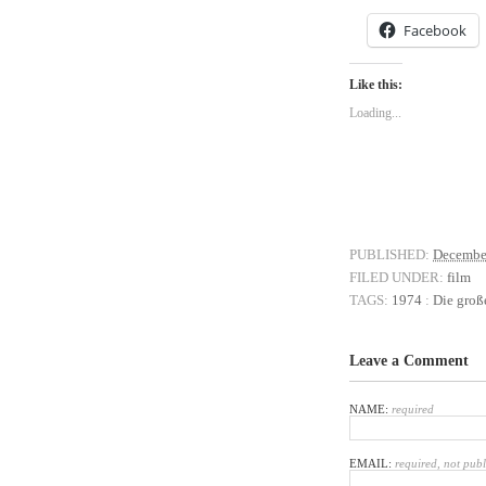
Facebook
Like this:
Loading...
PUBLISHED:
Decembe
FILED UNDER:
film
TAGS:
1974
:
Die groß
Leave a Comment
NAME:
required
EMAIL:
required, not pub