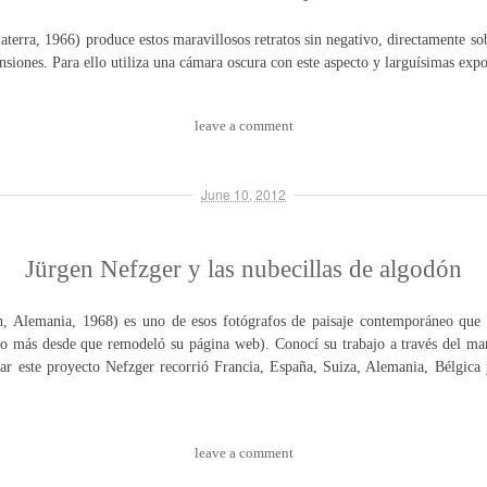
terra, 1966) produce estos maravillosos retratos sin negativo, directamente so
siones. Para ello utiliza una cámara oscura con este aspecto y larguísimas expo
leave a comment
June 10, 2012
Jürgen Nefzger y las nubecillas de algodón
h, Alemania, 1968) es uno de esos fotógrafos de paisaje contemporáneo que s
 más desde que remodeló su página web). Conocí su trabajo a través del mar
r este proyecto Nefzger recorrió Francia, España, Suiza, Alemania, Bélgica 
leave a comment