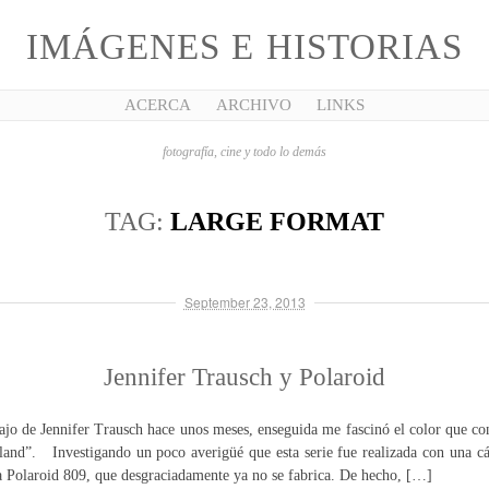
IMÁGENES E HISTORIAS
ACERCA
ARCHIVO
LINKS
fotografía, cine y todo lo demás
TAG:
LARGE FORMAT
September 23, 2013
Jennifer Trausch y Polaroid
ajo de Jennifer Trausch hace unos meses, enseguida me fascinó el color que co
land”. Investigando un poco averigüé que esta serie fue realizada con una 
a Polaroid 809, que desgraciadamente ya no se fabrica. De hecho, […]