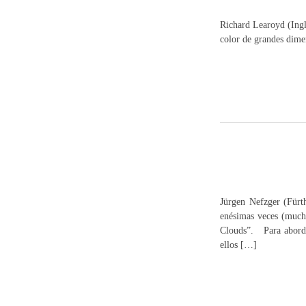
Richard Learoyd (Ingla
color de grandes dimen
Jürgen Nefzger (Fürt
enésimas veces (mucho
Clouds”. Para aborda
ellos […]